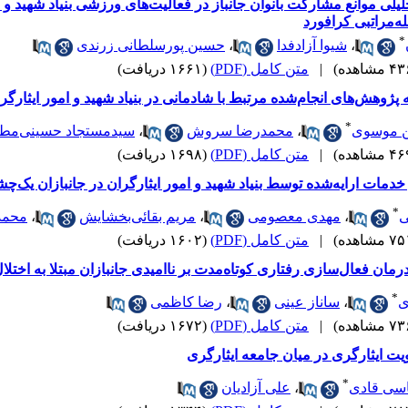
یلی موانع مشارکت بانوان جانباز در فعالیت‌های ورزشی بنیاد شهید و
‌مراتبی کرافورد
*
،
شیوا آزادفدا
،
حسین پورسلطانی زرندی
|
متن کامل (PDF)
(۱۶۶۱ دریافت)
پژوهش‌های انجام‌شده مرتبط با شادمانی در بنیاد شهید و امور ایثارگر
*
 موسوی
،
محمدرضا سروش
،
سیدمستجاد حسینی‌مط
|
متن کامل (PDF)
(۱۶۹۸ دریافت)
دمات ارایه‌شده توسط بنیاد شهید و امور ایثارگران در جانبازان یک‌چشم‌
*
ی
،
مهدی معصومی
،
مریم بقائی‌بخشایش
،
محمد
|
متن کامل (PDF)
(۱۶۰۲ دریافت)
مان فعال‌سازی رفتاری کوتاه‌مدت بر ناامیدی جانبازان مبتلا به اختل
*
ی
،
ساناز عینی
،
رضا کاظمی
|
متن کامل (PDF)
(۱۶۷۲ دریافت)
 ایثارگری در میان جامعه ایثارگری
*
اسی قادی
،
علی آزادیان