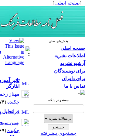
[
صفحه اصلی
]
بخش‌های اصلی
صفحه اصلی
اطلاعات نشریه
آرشیو نشریه
برای نویسندگان
برای داوران
تاثیر آمو
تماس با ما
ایثارگر
مهناز زحم
جستجو در پایگاه
چکیده
(۵۰۷۴ مشاهده)
فراتحلیل پ
بهمن سبحا
چکیده
(۵۳۶۹ مشاهده)
جستجوی پیشرفته