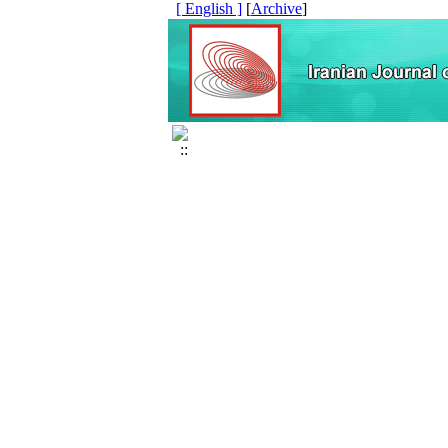
[ English ]
]
Archive
[