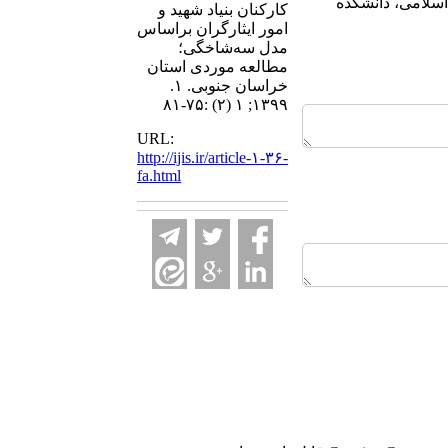
 اسلامی، دانشکده
کارکنان بنیاد شهید و
امور ایثارگران براساس
مدل سه‌شاخگی؛
مطالعه موردی استان
خراسان جنوبی. ۱.
۱۳۹۹; ۱ (۲) :۷۵-۸۱
URL:
http://ijis.ir/article-۱-۳۶-
fa.html