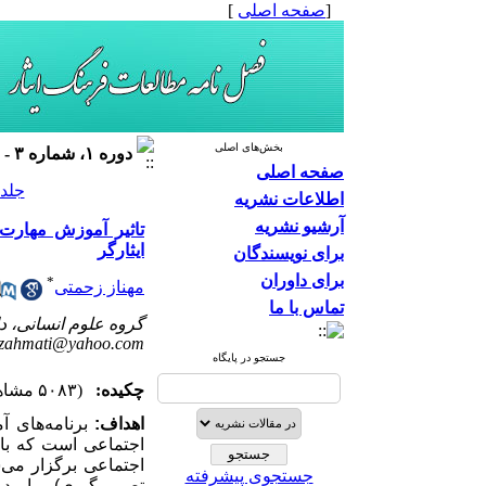
[
صفحه اصلی
]
بخش‌های اصلی
دوره ۱، شماره ۳ - ( ۱۳۹۹ )
صفحه اصلی
جلد ۱ شماره ۳ صفحات ۱۱۳
اطلاعات نشریه
آرشیو نشریه
تاثیر آموزش مهارت‌
ایثارگر
برای نویسندگان
برای داوران
*
مهناز زحمتی
تماس با ما
گروه علوم انسانی، دا
zahmati@yahoo.com
جستجو در پایگاه
چکیده:
(۵۰۸۳ مشاهده)
اهداف:
برنامه‌های 
اجتماعی است که با
اجتماعی برگزار می‌
جستجوی پیشرفته
تصمیم‌گیری) بر امید