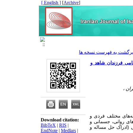
[ English ]
]
Archive
[
رگشت به فهرست نسخه ها
امی فرزندان شاهد و
ان ،
ه‌های مختلف فردی و
Download citation:
ای روانی، جسمانی و
BibTeX
|
RIS
|
(ادراک حل مساله و
EndNote
|
Medlars
|