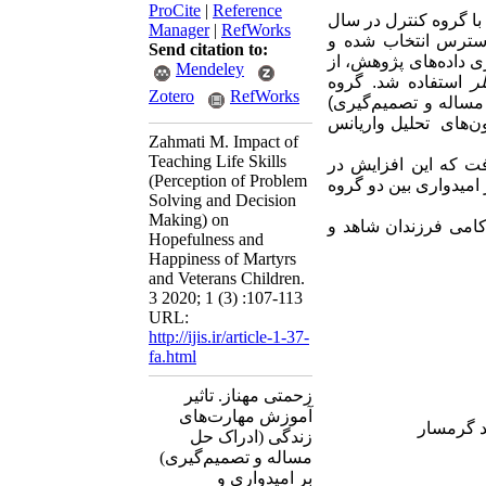
ProCite
|
Reference
با گروه کنترل در سال
Manager
|
RefWorks
ری دردسترس انتخاب شده و
Send citation to:
ر گروه 20 نفر). به‌منظور گردآوری داده‌های پژوهش، از
Mendeley
لر
استفاده شد.
گروه
Zotero
RefWorks
ل مساله و تصمیم‌گیری)
‌های تحلیل واریانس
Zahmati M. Impact of
Teaching Life Skills
ت که این افزایش در
(Perception of Problem
 امیدواری
بین دو گروه
Solving and Decision
Making) on
امی فرزندان شاهد و
Hopefulness and
Happiness of Martyrs
and Veterans Children.
3 2020; 1 (3) :107-113
URL:
http://ijis.ir/article-1-37-
fa.html
زحمتی مهناز. تاثیر
آموزش مهارت‌های
د گرمسار
زندگی (ادراک حل
مساله و تصمیم‌گیری)
بر امیدواری و