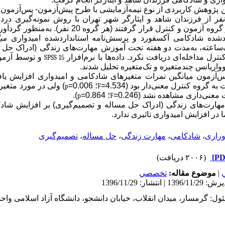
ن پژوهش کاربردی از نوع نیمه‌آزمایشی با طرح پیش‌آزمون- پس‌آزمون 
95-13، تعداد 40 نفر از فرزندان شاهد و ایثارگر شهر تهران با روش نمونه‌گی
به‌صورت تصادفی در گروه آزمون و کنترل قرار گرفتند (ه
دشده شادکامی ‌آکسفورد و پرسش‌نامه استانداردشده امیدواری
می
جلسه یک‌ساعته‌، به‌مدت دو هفته تحت آموزش مهارت‌های زندگی (ادراک ح
نترل مداخله‌ای دریافت نکرد.
داده‌ها با نرم‌افزار
و توسط آزمون
SPSS 15
واریانس چندمتغیره و تک‌متغیره تحلیل شدند.
‌آزمون میانگین نمرات متغیرهای شادکامی و امیدواری افزایش یاف
گروه کنترل معنی‌دار بود (4.534=
؛ 0.006=
) ولی در مورد متغیر
p
F
عنی‌داری مشاهده نشد (0.246=
؛ 0.864=
).
p
F
ارت‌های زندگی (ادراک حل مساله و تصمیم‌گیری) بر افزایش شادک
 در افزایش امیدواری تاثیری ندارد.
وراری
،
شادکامی
،
مهارت زندگی
،
حل مساله
،
تصمیم‌گیری
(۲۰۰۶ دریافت)
|
موضوع مقاله:
تخصصي
ول: گرمسار، میدان انقلاب، خیابان دانشجو، دانشگاه آزاد اسلامی واح