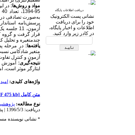
مواد و روش‌ها:
در ای
دریافت اطلاعات پایگاه
94
نشانی پست الکترونیک
خود را برای دریافت
پرسش‌نامه استاندار
اطلاعات و اخبار پایگاه،
آزمون، 11 
در کادر زیر وارد کنید.
قرار گرفت و گروه ک
چندمتغیره و تحلیل کو
یافته‌ها:
در مرحله پس
متغیر شادکامی نسبت به 
آزمون و کنترل تفاوت م
نتیجه‌گیری:
آموزش مه
ایثارگر موثر است، اما
واژه‌های کلیدی:
امید
متن کامل
[PDF 475 kb]
نوع مطالعه:
پژوهشي
دریافت: 1396/5/3 | پذیرش: 1396/11/29 | انتشار: 1396/11/29
* نشانی نویسنده مسئ